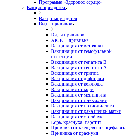
Программа «Здоровое сердце»
Вакцинация детей
Вакцинация детей
Виды прививок
Виды прививок
АКДС - прививка
Вакцинация от ветрянки
Вакцинация от гемофильной
инфекции
Вакцинация от гепатита B
Вакцинация от гепатита А
Вакцинация от гриппа
Вакцинация от дифтерии
Вакцинация от коклюша
Вакцинация от кори
Вакцинация от менингита
Вакцинация от пневмонии
Вакцинация от полиомиелита
Вакцинация от рака шейки матки
Вакцинация от столбняка
Корь, краснуха, паротит
Прививка от клещевого энцефалита
Прививка от краснухи