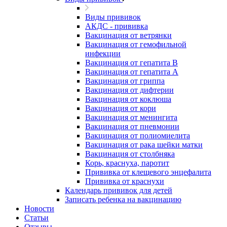
Виды прививок
АКДС - прививка
Вакцинация от ветрянки
Вакцинация от гемофильной
инфекции
Вакцинация от гепатита B
Вакцинация от гепатита А
Вакцинация от гриппа
Вакцинация от дифтерии
Вакцинация от коклюша
Вакцинация от кори
Вакцинация от менингита
Вакцинация от пневмонии
Вакцинация от полиомиелита
Вакцинация от рака шейки матки
Вакцинация от столбняка
Корь, краснуха, паротит
Прививка от клещевого энцефалита
Прививка от краснухи
Календарь прививок для детей
Записать ребенка на вакцинацию
Новости
Статьи
Отзывы