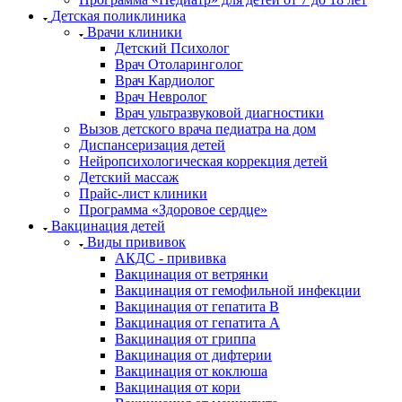
Детская поликлиника
Врачи клиники
Детский Психолог
Врач Отоларинголог
Врач Кардиолог
Врач Невролог
Врач ультразвуковой диагностики
Вызов детского врача педиатра на дом
Диспансеризация детей
Нейропсихологическая коррекция детей
Детский массаж
Прайс-лист клиники
Программа «Здоровое сердце»
Вакцинация детей
Виды прививок
АКДС - прививка
Вакцинация от ветрянки
Вакцинация от гемофильной инфекции
Вакцинация от гепатита B
Вакцинация от гепатита А
Вакцинация от гриппа
Вакцинация от дифтерии
Вакцинация от коклюша
Вакцинация от кори