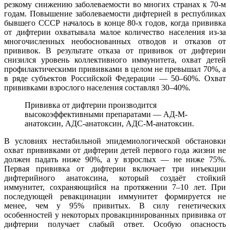
резкому снижению заболеваемости во многих странах к 70-м
годам. Повышение заболеваемости дифтерией в республиках
бывшего СССР началось в конце 80-х годов, когда прививка
от дифтерии охватывала малое количество населения из-за
многочисленных необоснованных отводов и отказов от
прививок. В результате отказа от прививок от дифтерии
снизился уровень коллективного иммунитета, охват детей
профилактическими прививками в целом не превышал 70%, а
в ряде субъектов Российской Федерации — 50–60%. Охват
прививками взрослого населения составлял 30–40%.
Прививка от дифтерии производится
высокоэффективными препаратами — АД-М-
анатоксин, АДС-анатоксин, АДС-М-анатоксин.
В условиях нестабильной эпидемиологической обстановки
охват прививками от дифтерии детей первого года жизни не
должен падать ниже 90%, а у взрослых — не ниже 75%.
Первая прививка от дифтерии включает три инъекции
дифтерийного анатоксина, который создаёт стойкий
иммунитет, сохраняющийся на протяжении 7–10 лет. При
последующей ревакцинации иммунитет формируется не
менее, чем у 95% привитых. В силу генетических
особенностей у некоторых провакцинированных прививка от
дифтерии получает слабый ответ. Особую опасность