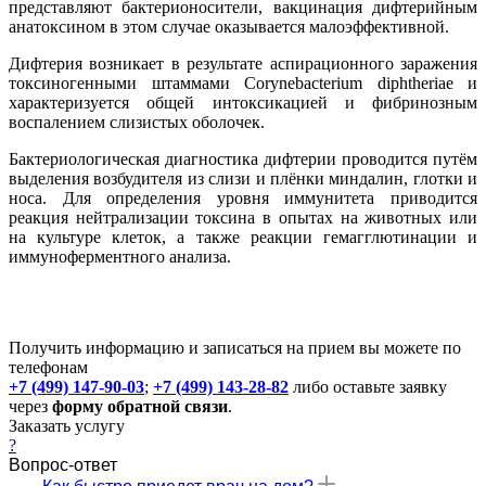
представляют бактерионосители, вакцинация дифтерийным
анатоксином в этом случае оказывается малоэффективной.
Дифтерия возникает в результате аспирационного заражения
токсиногенными штаммами Corynebacterium diphtheriae и
характеризуется общей интоксикацией и фибринозным
воспалением слизистых оболочек.
Бактериологическая диагностика дифтерии проводится путём
выделения возбудителя из слизи и плёнки миндалин, глотки и
носа. Для определения уровня иммунитета приводится
реакция нейтрализации токсина в опытах на животных или
на культуре клеток, а также реакции гемагглютинации и
иммуноферментного анализа.
Получить информацию и записаться на прием вы можете по
телефонам
+7 (499) 147-90-03
;
+7 (499) 143-28-82
либо оставьте заявку
через
форму обратной связи
.
Заказать услугу
?
Вопрос-ответ